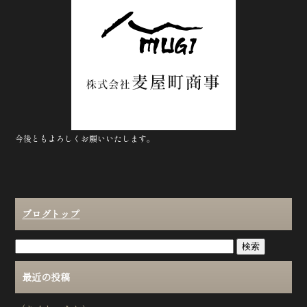
b
r
o
o
k
今後ともよろしくお願いいたします。
ブログトップ
最近の投稿