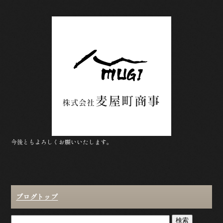
a
w
in
c
itt
e
e
e
b
r
o
o
k
今後ともよろしくお願いいたします。
ブログトップ