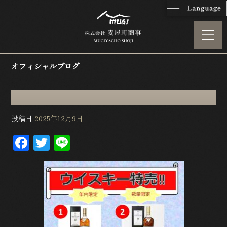
オフィシャルブログ
投稿日
2025年12月9日
F
T
L
a
w
in
c
itt
e
e
e
b
r
o